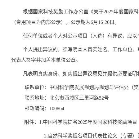
根据国家科技奖励工作办公室《关于
20
2
5
年度国家科
（专用项目为内部公示），公示期为
6
月
16
-
20
日
。
任何单位或者个人对
公示
项目
（人选）
有异议，应以
个人提出异议的，须写明本人真实姓名、工作单位、
代表人签字并加盖本单位公章。
凡表明真实身份、如实提出异议意见并提供必要证明
联系单位：中国科学院发展规划局规划与评估处（奖
联系地址：北京市西城区三里河路
52
号
邮政编码：
100864
附件
：
1
.
中国科学院
提名
20
2
5
年度国家科技奖励项目
2.
自然科学奖提名项目代表性论文（专著）